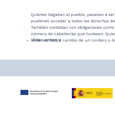
Quienes llegaban al pueblo, pasaban a se
pudiendo acceder a todos los derechos de 
También contaban con obligaciones como el
número de caballerías que tuviesen. Quien
Navegación
←
Vídeo anterior
otros vecinos, a cambio de un cordero o d
de
entradas