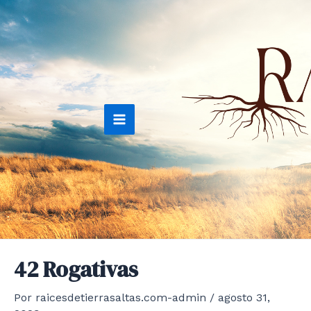
Ir
al
contenido
Main
Menu
42 Rogativas
Por
raicesdetierrasaltas.com-admin
/
agosto 31,