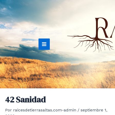
Ir
al
contenido
Main
Menu
42 Sanidad
Por
raicesdetierrasaltas.com-admin
/
septiembre 1,