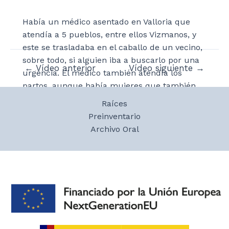
Había un médico asentado en Valloria que
atendía a 5 pueblos, entre ellos Vizmanos, y
este se trasladaba en el caballo de un vecino,
sobre todo, si alguien iba a buscarlo por una
Navegación
←
Vídeo anterior
Vídeo siguiente
→
urgencia. El médico también atendía los
de
partos, aunque había mujeres que también
entradas
ejercían como comadronas. Cuenta unas
Raíces
anécdotas médicas sobre algunos vecinos y el
Preinventario
médico Don Eduardo. La farmacia o botica
Archivo Oral
estaba en Villar del Río. Hubo un practicante
que acompañaba al médico y realizaba las
labores del enfermero. El veterinario que les
atendía era del Villar y después les atendía el
de San Pedro. Siempre que se les necesitaba
había que ir a buscarlos.