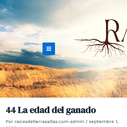
Ir
al
contenido
Main
Menu
44 La edad del ganado
Por
raicesdetierrasaltas.com-admin
/
septiembre 1,