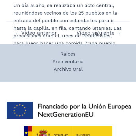
Un día al año, se realizaba un acto central,
reuniéndose vecinos de los 25 pueblos en la
entrada del pueblo con estandartes para ir
hasta la capilla, en fila, cantando letanías. Las
Navegación
←
Vídeo anterior
Vídeo siguiente
→
procesiones eran el lunes de Pentecostés,
de
para luego hacer una comida. Cada pueblo
entradas
tenía varios pendones y cruces parroquiales,
Raíces
contando con su propio repertorio de
Preinventario
canciones religiosas. Los días anteriores al
Archivo Oral
lunes de Pentecostés se hacía una novena a
cuyo término llegaba la procesión. La gente
que participaba acudía a la celebración, pero
comían por su cuenta, mientras las
autoridades tenían una comida aparte.