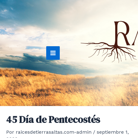
Ir
al
contenido
Main
Menu
45 Día de Pentecostés
Por
raicesdetierrasaltas.com-admin
/
septiembre 1,