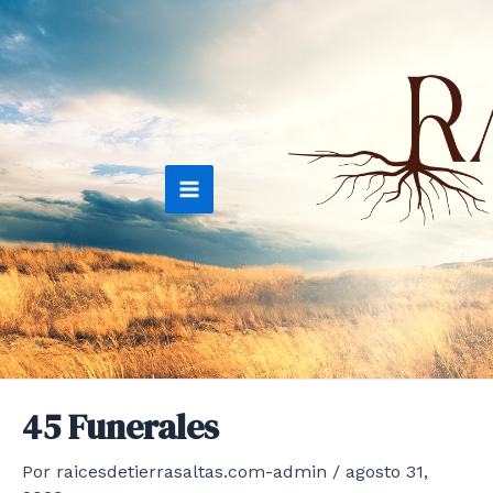
Ir
al
contenido
Main
Menu
45 Funerales
Por
raicesdetierrasaltas.com-admin
/
agosto 31,