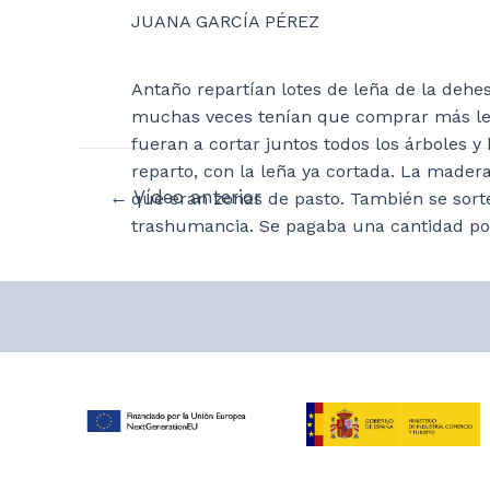
JUANA GARCÍA PÉREZ
Antaño repartían lotes de leña de la dehe
muchas veces tenían que comprar más le
fueran a cortar juntos todos los árboles y
reparto, con la leña ya cortada. La mader
Navegación
←
Vídeo anterior
que eran zonas de pasto. También se sort
de
trashumancia. Se pagaba una cantidad por 
entradas