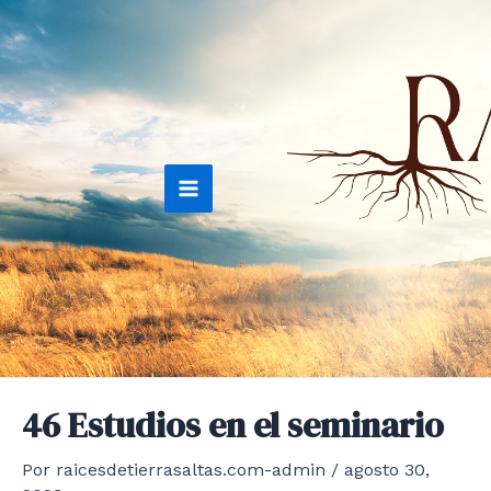
Ir
al
contenido
Main
Menu
46 Estudios en el seminario
Por
raicesdetierrasaltas.com-admin
/
agosto 30,