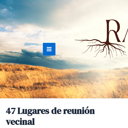
Ir
al
contenido
Main
Menu
47 Lugares de reunión
vecinal