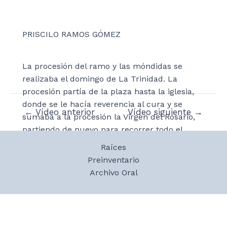
PRISCILO RAMOS GÓMEZ
La procesión del ramo y las móndidas se
realizaba el domingo de La Trinidad. La
procesión partía de la plaza hasta la iglesia,
donde se le hacía reverencia al cura y se
Navegación
←
Vídeo anterior
Vídeo siguiente
→
sumaba a la procesión la Virgen del Rosario,
de
partiendo de nuevo para recorrer todo el
entradas
pueblo. A la tarde, se cantaba la Salve en latín
Raíces
y se acudía a la plaza para meter el ramo en
Preinventario
el Ayuntamiento por una ventana. El ramo era
Archivo Oral
un tronco con tres ramas en representación
de a Trinidad adornado con roscos y panes.
Debía ser introducido con las tres ramas
hacia dentro y, una vez dentro, se retiraban