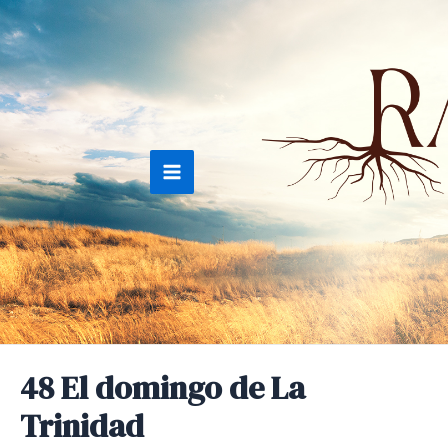
Ir
al
contenido
Main
Menu
48 El domingo de La
Trinidad