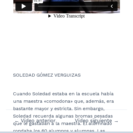
SOLEDAD GÓMEZ VERGUIZAS
Cuando Soledad estaba en la escuela había
una maestra «comodona» que, además, era
bastante mayor y estricta. Sin embargo,
Soledad recuerda algunas bromas pesadas
Navegación
←
Vídeo anterior
Vídeo siguiente
→
que le gastaban a la maestra. El alumnado
de
rondaba los 60 alumnos y alumnas. Las