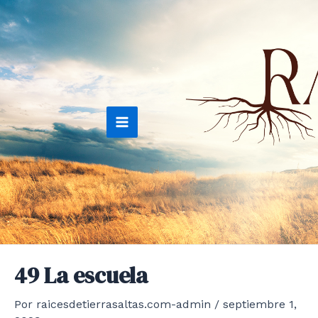
Ir
al
contenido
Main
Menu
49 La escuela
Por
raicesdetierrasaltas.com-admin
/
septiembre 1,