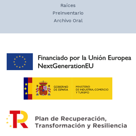
Chica, que era lunes, era acudir a la Cruz del
Raíces
Cerro, con asistencia obligatoria bajo pena de
Preinventario
multa. En la Cruz del Cerro se hacía una
Archivo Oral
primera misa y, después en la iglesia, otra.
Tras la iglesia, al ser lunes, quienes tenían
que seguir con las labores (como ir al
mercado de San Pedro) las hacían y, quien
podía descansar se iba con los músicos a la
plaza del pueblo. Al mayordomo de la
Hermandad había que invitarlo a comer y, de
la misma manera que había un sorteo para
las mozas de móndidas, había otro para el
mayordomo. La preparación de las cuartetas
se hacía en la escuela los días previos, donde
también se vestía a la móndida, con una
mujer encargada y, las demás ayudando. Para
desvestir a las mozas, se hacía un
procedimiento similar.