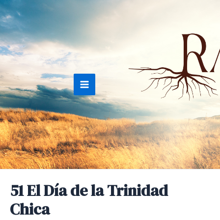
Ir
al
contenido
Main
Menu
51 El Día de la Trinidad
Chica