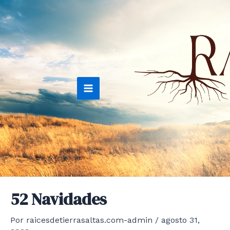
Ir
al
contenido
Main
Menu
52 Navidades
Por
raicesdetierrasaltas.com-admin
/
agosto 31,