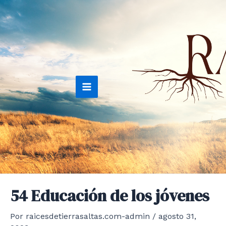
Ir
al
contenido
Main
Menu
54 Educación de los jóvenes
Por
raicesdetierrasaltas.com-admin
/
agosto 31,