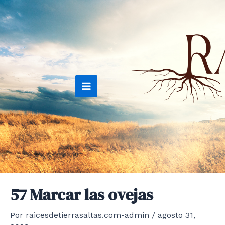
Ir
al
contenido
Main
Menu
57 Marcar las ovejas
Por
raicesdetierrasaltas.com-admin
/
agosto 31,