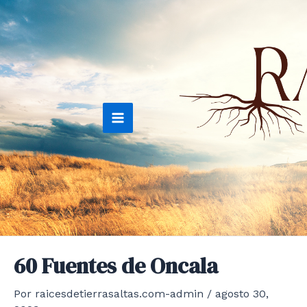
Ir
al
contenido
Main
Menu
60 Fuentes de Oncala
Por
raicesdetierrasaltas.com-admin
/
agosto 30,