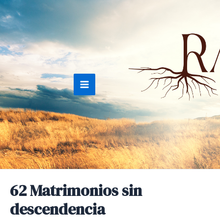
Ir
al
contenido
Main
Menu
62 Matrimonios sin
descendencia