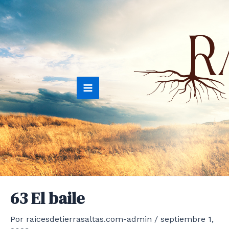
Ir
al
contenido
Main
Menu
63 El baile
Por
raicesdetierrasaltas.com-admin
/
septiembre 1,