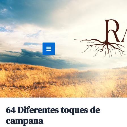
Ir
al
contenido
Main
Menu
64 Diferentes toques de
campana