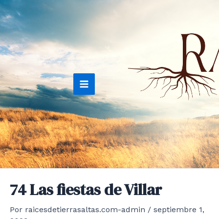
Ir
al
contenido
Main
Menu
74 Las fiestas de Villar
Por
raicesdetierrasaltas.com-admin
/
septiembre 1,