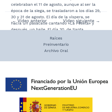
celebraban el 11 de agosto, aunque al ser la
época de la siega, se trasladaron a los días 29,
30 y 31 de agosto. El día de la víspera, se
Navegación
←
Vídeo anterior
Vídeo siguiente
→
hacía un pasacalle cantando «La Peseta» y
de
después, un baile. El día 30, de Santa
entradas
Filomena, se celebraba la misa general de
Raíces
difuntos y el último día, llamado de Santa
Preinventario
Filomenita, se hacía merienda con
Archivo Oral
zurracapote y baile. Para las fiestas se hacían
roscos en las casas que, después se pasaban
los mozos en la Carrera del Rosco para
repartirlo entre los vecinos.