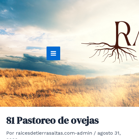
Ir
al
contenido
Main
Menu
81 Pastoreo de ovejas
Por
raicesdetierrasaltas.com-admin
/
agosto 31,