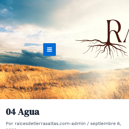
Ir
al
contenido
Main
Menu
04 Agua
Por
raicesdetierrasaltas.com-admin
/
septiembre 6,