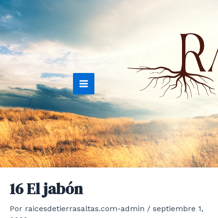
Ir
al
contenido
Main
Menu
16 El jabón
Por
raicesdetierrasaltas.com-admin
/
septiembre 1,