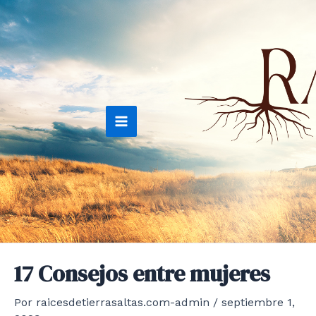
Ir
al
contenido
Main
Menu
17 Consejos entre mujeres
Por
raicesdetierrasaltas.com-admin
/
septiembre 1,