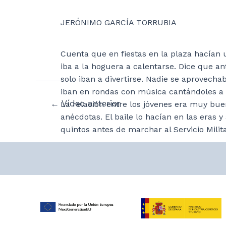
JERÓNIMO GARCÍA TORRUBIA
Cuenta que en fiestas en la plaza hacían u
iba a la hoguera a calentarse. Dice que a
solo iban a divertirse. Nadie se aprovech
iban en rondas con música cantándoles a l
Navegación
←
Vídeo anterior
La relación entre los jóvenes era muy bu
de
anécdotas. El baile lo hacían en las eras 
entradas
quintos antes de marchar al Servicio Milit