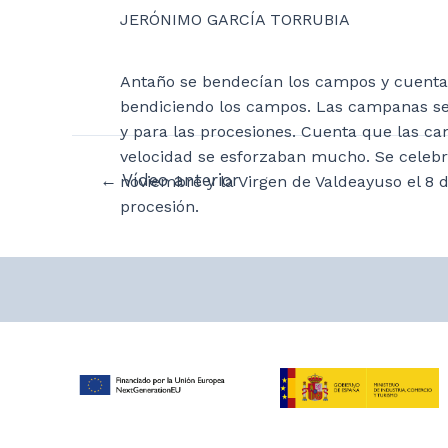
JERÓNIMO GARCÍA TORRUBIA
Antaño se bendecían los campos y cuenta
bendiciendo los campos. Las campanas se b
y para las procesiones. Cuenta que las c
velocidad se esforzaban mucho. Se celebrab
Navegación
←
Vídeo anterior
noviembre y la Virgen de Valdeayuso el 8 d
de
procesión.
entradas